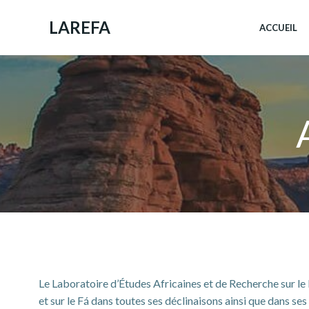
Aller
au
LAREFA
ACCUEIL
contenu
Le Laboratoire d’Études Africaines et de Recherche sur le 
et sur le Fá dans toutes ses déclinaisons ainsi que dans ses