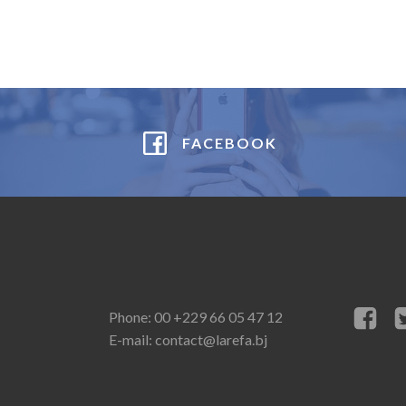
FACEBOOK
Phone: 00 +229 66 05 47 12
E-mail: contact@larefa.bj