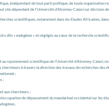
que, indépendant de tout parti politique, de toute organisation reli
 tout site dépendant de l’Université d’Abomey-Calavi sur décision 
herches scientifiques, notamment dans les Etudes Africaines, dans l
oirs dits «
endogènes
» et négligés au cœur de la recherche scientif
nt au rayonnement scientifique de l’Université d’Abomey-Calavi, no
 chercheurs à travers la direction des travaux de recherches des ét
nationale ;
s ;
et aux chercheurs ;
réoccupation de dépassement du mandarinat occidental sur les étud
endogènes.